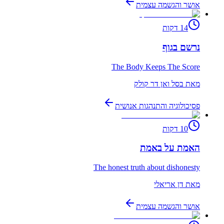
אושר והגשמה עצמית
14
דקות
נרשם בגוף
The Body Keeps The Score
מאת
בסל ואן דר קולק
פסיכולוגיה והתנהגות אנושית
10
דקות
האמת על באמת
The honest truth about dishonesty
מאת
דן אריאלי
אושר והגשמה עצמית