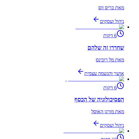
מאת
כריס ווס
ניהול ועסקים
6
דקות
שחררו זה שלהם
מאת
מל רובינס
אושר והגשמה עצמית
6
דקות
הפסיכולוגיה של הכסף
מאת
מורגן האוסל
ניהול ועסקים