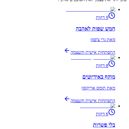
9
דקות
חמש שפות לאהבה
מאת
גרי צ'פמן
התפתחות אישית והעצמה
8
דקות
מוקף באידיוטים
מאת
תומס אריקסון
התפתחות אישית והעצמה
6
דקות
בלי פשרות