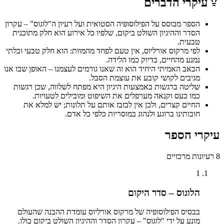
עיקרי הדברים
הספר מבוסס על הפילוסופיה הסטואית ועל רעיון ה"לוגוס" – עקרון
הסדר וההיגיון השולט ביקום, שלפיו כל אירוע הוא חלק מתוכנית
טבעית.
לפי מרקוס אורליוס, אין טעם לפחד מהמוות: הוא חלק טבעי ובלתי
נמנע מהחיים, בדיוק כמו הלידה.
הכאב האמיתי היחיד הוא זה שאנו גורמים לעצמנו – האופן שבו אנו
מגיבים לקושי קובע את עוצמת הסבל.
שליטה ברגשות באמצעות היגיון היא מפתח לשלווה, שכן רגשות
כמו כעס וקנאה מערפלים את השיפוט ומובילים לטעויות.
החיים קצרים, ולכן אין לבזבז אותם על תלונות; יש למלא את
חובותינו ברוגע ולנהוג במוסריות כלפי כל אדם.
עיקרי הספר
8
רעיונות מרכזיים
1
הלוגוס – סדר היקום
בבסיס הפילוסופיה של מרקוס אורליוס עומדת ההבנה שהעולם
מונע על ידי "לוגוס" – עקרון הסדר וההיגיון השולט ביקום כולו.