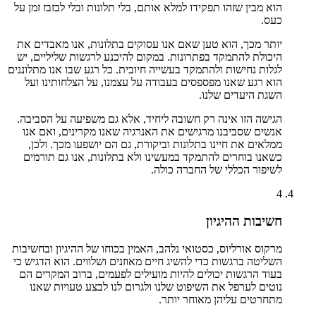
הוא מבין שזהו תפקידו למלא אותם, בלי תלונות ובלי לבזבז זמן על
כעס.
יותר מכך, הוא טען שאם אנו עסוקים בתלונות, אנו מאבדים את
היכולת להתמקד בפתרונות. במקום להיכנע לרגשות שליליים, יש
לגלות נחישות ולהתמקד בעשייה חיובית. כל רגע שבו אנו מתלוננים
הוא רגע שאנו מפספסים בעבודה על עצמנו, על הצלחותינו ועל
השגת היעדים שלנו.
הגישה הזו אינה רק חשובה ליחיד, אלא גם משפיעה על הסביבה.
אנשים שסביבנו מרגישים את האנרגיה שאנו מקרינים, ואם אנו
ממלאים את חיינו בתלונות וביקורת, גם הם יושפעו מכך. ולכן,
כשאנו בוחרים להתמקד במעשינו ולא בתלונות, אנו גם תורמים
לשיפור הכללי של החברה כולה.
4
חשיבות ההיגיון
מרקוס אורליוס, כסטואי נלהב, האמין בכוחו של ההיגיון ובחשיבות
השליטה ברגשות כדי להשיג חיים מאוזנים ושלווים. הוא הדגיש כי
בעוד הרגשות יכולים להיות מועילים לפעמים, ברוב המקרים הם
נוטים לערפל את השיפוט שלנו ולגרום לנו לבצע טעויות שאנו
מתחרטים עליהן מאוחר יותר.