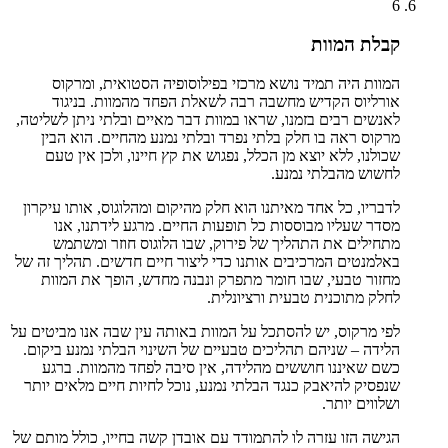
6
קבלת המוות
המוות היה תמיד נושא מרכזי בפילוסופיה הסטואית, ומרקוס
אורליוס הקדיש מחשבה רבה לשאלת הפחד מהמוות. בניגוד
לאנשים רבים בזמנו, שראו במוות דבר מאיים ובלתי ניתן לשליטה,
מרקוס ראה בו חלק בלתי נפרד ובלתי נמנע מהחיים. הוא הבין
שכולנו, ללא יוצא מן הכלל, נפגוש את קץ חיינו, ולכן אין טעם
לחשוש מהבלתי נמנע.
לדבריו, כל אחד מאיתנו הוא חלק מהיקום ומהלוגוס, אותו עיקרון
מסדר שעליו מבוססות כל תופעות החיים. מרגע לידתנו, אנו
מתחילים את התהליך של פירוק, שבו הלוגוס חוזר ומשתמש
באלמנטים המרכיבים אותנו כדי ליצור חיים חדשים. תהליך זה של
מחזור טבעי, שבו חומר מתפרק ונבנה מחדש, הופך את המוות
לחלק מתוכנית טבעית ורציונלית.
לפי מרקוס, יש להסתכל על המוות באותה עין שבה אנו מביטים על
הלידה – שניהם תהליכים טבעיים של השינוי הבלתי נמנע ביקום.
כשם שאיננו חוששים מהלידה, אין סיבה לפחד מהמוות. ברגע
שנפסיק להיאבק כנגד הבלתי נמנע, נוכל לחיות חיים מלאים יותר
ושלווים יותר.
הגישה הזו עזרה לו להתמודד עם אובדן קשה בחייו, כולל מותם של