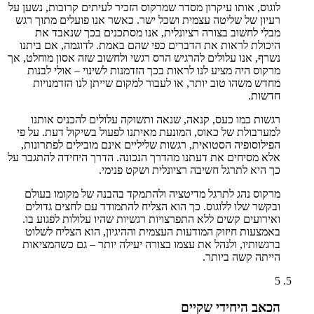
לוגוס, אותו עיקרון מסדר שמרקוס הזכיר לעיתים קרובות, נשען על
רעיון של שליטה עצמית ושכל ישר. כאשר אנו פועלים מתוך רגש
מבלי לחשוב בצורה רציונלית, אנו מסתכנים בכך שנאבד את
היכולת לראות את הדברים כפי שהם באמת. לדוגמה, אם ביתנו
נשרף, אנו עלולים להרגיש הרס רגשי ולחשוב שזה אסון מוחלט, אך
מרקוס היה מציע לנו לראות בכך הזדמנות לשינוי – אולי לבנות
מחדש משהו טוב יותר, או לעבור למקום שייתן לנו הזדמנויות
חדשות.
רגשות כמו כעס, קנאה, שנאה ותשוקה עלולים להכניס אותנו
למערבולת של כאוס, המונעת מאיתנו לפעול בשיקול דעת. על פי
הפילוסופיה הסטואית, רגשות שליליים אינם מובילים לפתרונות,
אלא מסיחים את דעתנו מהדרך הנכונה. הדרך היחידה להתגבר על
כך היא לתרגל חשיבה רציונלית ושקט פנימי.
מרקוס נהג לתרגל מדיטציה ולהתמקד בהבנה של מקומו בעולם
ובקשר שלו ללוגוס. כך הוא הצליח להתמודד עם לחצים גדולים
ואירועים קשים ללא התפרצויות רגשיות שהיו עלולות לפגוע בו.
באמצעות חיזוק המודעות העצמית וההיגיון, הוא הצליח לשלוט
ברגשותיו, ולנהל את עצמו בצורה יעילה יותר – גם כשהמציאות
הייתה קשה ביותר.
5
הכאב היחידי שקיים