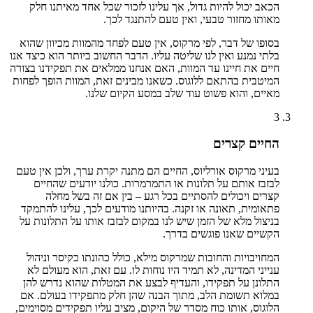
הכאב יכול להיות גדול, אך עלינו לזכור שכל אחד מאיתנו חלק
מאותו מחזור טבעי, ואין טעם להתנגד לכך.
בסופו של דבר, לפי מרקוס, אין טעם לפחד מהמוות מכיוון שהוא
בלתי נמנע ואין לנו שליטה עליו. הדבר החשוב ביותר הוא כיצד אנו
חיים את חיינו עד המוות, האם אנחנו ממלאים את תפקידנו בצורה
המיטבית בהתאם ללוגוס. כשאנו מבינים זאת, המוות הופך לפחות
מאיים, והוא פשוט עוד שלב במסע הקיום שלנו.
3
החיים קצרים
בעיני מרקוס אורליוס, החיים הם מתנה יקרת ערך, ולכן אין טעם
לבזבז אותם על תלונות או התמרמרות. כולנו יודעים שהחיים
קצרים ויכולים להסתיים בכל רגע – בין אם זה בשל מחלה
פתאומית, תאונה או זקנה. בהיותנו מודעים לכך, עלינו להתמקד
בניצול מלא של הזמן שיש לנו במקום לבזבז אותו על התלונות על
הקשיים שאנו פוגשים בדרך.
המחויבויות והחובות שמרקוס מילא, כולל כהונתו כקיסר וניהול
ענייני המדינה, לא תמיד היו נוחות לו. עם זאת, הוא מעולם לא
התלונן על תפקידו, והעדיף לבצע את המטלות שהוא נדרש להן
במלוא תשומת הלב, מתוך הבנה שהן חלק מתפקידו בעולם. אם
הלוגוס, אותו כוח מסדר של היקום, מציב עליו תפקידים מסוימים,