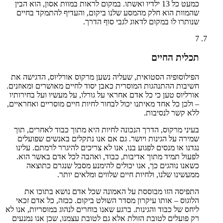
כמעט כל 13 ילדיו ואשתו. במקום לראות במוות אסון, הוא הבין
שהמוות הוא חלק מהמסע שלנו ביקום, והעדיף להתמקד בחיים
שנותרו לו במקום לדאוג לגבי סוף הדרך.
7
תכלית החיים
הפילוסופיה הסטואית, שעליה נשען מרקוס אורליוס, הדגישה את
חשיבות ההתנהגות המוסרית כאבן יסוד לחיים מאושרים ומאוזנים.
אורליוס טען כי כל אדם אחראי על גורלו, על מעשיו ועל בחירותיו
– ולכן כל אחד מאיתנו יכול לבחור לחיות חיים מוסריים ואחראיים,
ללא קשר לנסיבות.
בעיני מרקוס, הדרך הנכונה לחיות היא מתוך כבוד לאחרים, תוך
שמירה על הגינות ויושר. גם אם אנו נתקלים באנשים שפועלים
נגדנו או מנסים לפגוע בנו, אנו לא צריכים להיגרר לרמתם. עלינו
לפעול תמיד מתוך אדיבות, כבוד, ואהבה לכל אדם באשר הוא.
כשאנו נוהגים כך, אנו יכולים להימנע מסבל שנגרם כתוצאה
ממעשינו שלנו, ולחיות חיים שלווים ומלאים יותר.
התפיסה הזו מבוססת על האמונה שכל אדם נושא בתוכו את
הלוגוס – אותו עיקרון מסדר השולט ביקום. ככזה, כל אדם זכאי
ליחס של כבוד והגינות. ברגע שאנו בוחרים לנהוג במוסריות, אנו לא
רק פועלים לטובת הזולת אלא גם לטובת עצמנו, שכן אנו נמנעים