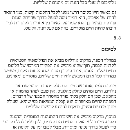
מלהיכנס למעגלי סבל הנגרמים מתגובות שליליות.
גם כאשר חייו כקיסר דרשו ממנו לקבל החלטות קשות, כמו הוצאה
להורג של אויבים, הוא תמיד ניסה לפעול בדרך שהייתה הוגנת
וצודקת בעיניו. כך הוא שמר על האיזון בין אחריותו לקיסרות לבין
חובתו לחיות חיים מוסריים, בהתאם לעקרונות הלוגוס.
8
לסיכום
במהלך הספר, מרקוס אורליוס מביא את הפילוסופיה הסטואית
לקדמת הבמה, תוך שהוא מדגיש את תפקידו המרכזי של הלוגוס
בחיים שלנו. הלוגוס, אותו עיקרון מסדר שמנהל את היקום, משמש
כמדריך לכל אדם המבקש לחיות חיים שלווים, מוסריים ומאוזנים.
מרקוס מלמד אותנו שהחיים הם חלק ממחזור טבעי שבו אנו
נולדים, חיים ומתים כחלק מהלוגוס. אין טעם לפחד מהמוות או
מהכאב, שכן הם חלק בלתי נפרד מהסדר הטבעי של הדברים.
המפתח לחיים מאושרים הוא קבלת המציאות כפי שהיא, ופעולה
מתוך מודעות והיגיון, במקום להיכנע לרגשות שליליים.
בנוסף, מרקוס מדגיש את חשיבות ההתנהגות המוסרית וההגונה
כלפי עצמנו וכלפי הזולת. החיים הם קצרים, ולכן עלינו לנצל כל רגע
כדי לפעול בדרך נכונה ומוסרית, מבלי לבזבז זמן על תלונות או