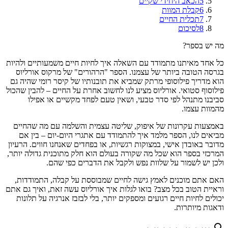
5
הכאב היחידי שקיים
6
קבלת המוות
7
תכלית החיים
8
לסיכום
מה יש בספר?
כל אחד מאיתנו מתמודד עם השאלה איך לחיות חיים משמעותיים ולהיות
בגרסה הטובה ביותר של עצמנו. הספר "הרהורים" של מרקוס אורליוס
הוא מדריך פילוסופי מרתק שמביא את תובנותיו של קיסר רומי שהיה גם
פילוסוף סטואי. אורליוס מציע לנו לחשוב אחרת על החיים – להבין שהכול
סביבנו מתנהל לפי סדר טבעי, ושאין טעם לפחד מקשיים או אפילו
מהמוות עצמו.
באמצעות עקרונות של איפוק, שליטה עצמית והשלמה עם מה שהחיים
מביאים לנו, הספר מלמד איך להתמודד עם אתגרי היום-יום – בין אם
מדובר באובדן אישי, במצוקות רגשיות, או בפחדים שאנחנו חווים. הרעיון
המרכזי בספר הוא שכל מה שקורה בעולם הוא חלק מתוכנית גדולה יותר,
ולכן יש לשמור על שלוות נפש ולקבל את הדברים כפי שהם.
האם אתם מוכנים לאמץ גישה לחיים שמבוססת על קבלה, התמודדות,
וראיית הטוב בכל מצב? בואו לגלות איך אורליוס עשה זאת, ואיך גם אתם
יכולים לחיות חיים רגועים ומספקים יותר, בלי לבזבז אנרגיה על תלונות
ודאגות מיותרות.