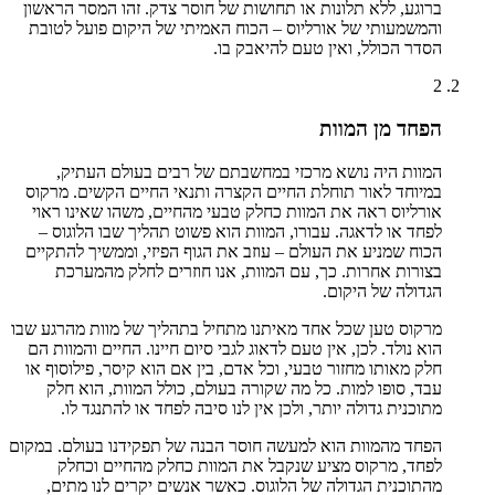
ברוגע, ללא תלונות או תחושות של חוסר צדק. זהו המסר הראשון
והמשמעותי של אורליוס – הכוח האמיתי של היקום פועל לטובת
הסדר הכולל, ואין טעם להיאבק בו.
2
הפחד מן המוות
המוות היה נושא מרכזי במחשבתם של רבים בעולם העתיק,
במיוחד לאור תוחלת החיים הקצרה ותנאי החיים הקשים. מרקוס
אורליוס ראה את המוות כחלק טבעי מהחיים, משהו שאינו ראוי
לפחד או לדאגה. עבורו, המוות הוא פשוט תהליך שבו הלוגוס –
הכוח שמניע את העולם – עוזב את הגוף הפיזי, וממשיך להתקיים
בצורות אחרות. כך, עם המוות, אנו חוזרים לחלק מהמערכת
הגדולה של היקום.
מרקוס טען שכל אחד מאיתנו מתחיל בתהליך של מוות מהרגע שבו
הוא נולד. לכן, אין טעם לדאוג לגבי סיום חיינו. החיים והמוות הם
חלק מאותו מחזור טבעי, וכל אדם, בין אם הוא קיסר, פילוסוף או
עבד, סופו למות. כל מה שקורה בעולם, כולל המוות, הוא חלק
מתוכנית גדולה יותר, ולכן אין לנו סיבה לפחד או להתנגד לו.
הפחד מהמוות הוא למעשה חוסר הבנה של תפקידנו בעולם. במקום
לפחד, מרקוס מציע שנקבל את המוות כחלק מהחיים וכחלק
מהתוכנית הגדולה של הלוגוס. כאשר אנשים יקרים לנו מתים,