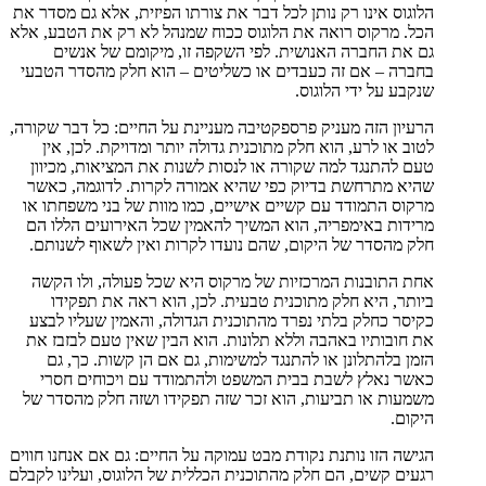
הלוגוס אינו רק נותן לכל דבר את צורתו הפיזית, אלא גם מסדר את
הכל. מרקוס רואה את הלוגוס ככוח שמנהל לא רק את הטבע, אלא
גם את החברה האנושית. לפי השקפה זו, מיקומם של אנשים
בחברה – אם זה כעבדים או כשליטים – הוא חלק מהסדר הטבעי
שנקבע על ידי הלוגוס.
הרעיון הזה מעניק פרספקטיבה מעניינת על החיים: כל דבר שקורה,
לטוב או לרע, הוא חלק מתוכנית גדולה יותר ומדויקת. לכן, אין
טעם להתנגד למה שקורה או לנסות לשנות את המציאות, מכיוון
שהיא מתרחשת בדיוק כפי שהיא אמורה לקרות. לדוגמה, כאשר
מרקוס התמודד עם קשיים אישיים, כמו מוות של בני משפחתו או
מרידות באימפריה, הוא המשיך להאמין שכל האירועים הללו הם
חלק מהסדר של היקום, שהם נועדו לקרות ואין לשאוף לשנותם.
אחת התובנות המרכזיות של מרקוס היא שכל פעולה, ולו הקשה
ביותר, היא חלק מתוכנית טבעית. לכן, הוא ראה את תפקידו
כקיסר כחלק בלתי נפרד מהתוכנית הגדולה, והאמין שעליו לבצע
את חובותיו באהבה וללא תלונות. הוא הבין שאין טעם לבזבז את
הזמן בלהתלונן או להתנגד למשימות, גם אם הן קשות. כך, גם
כאשר נאלץ לשבת בבית המשפט ולהתמודד עם ויכוחים חסרי
משמעות או תביעות, הוא זכר שזה תפקידו ושזה חלק מהסדר של
היקום.
הגישה הזו נותנת נקודת מבט עמוקה על החיים: גם אם אנחנו חווים
רגעים קשים, הם חלק מהתוכנית הכללית של הלוגוס, ועלינו לקבלם