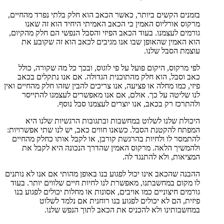
בזמנים הקשים ביותר, כאשר הכאב הוא חלק בלתי נפרד מהחיים,
מרקוס אורליוס האמין כי הכאב האמיתי היחיד הוא זה שאנו
גורמים לעצמנו. בעוד הכאב הפיזי והסבל הנפשי הם חלק מהקיום,
הוא האמין שהאופן שבו אנו מגיבים לכאב הוא זה שקובע את
עוצמת הסבל שלנו.
לפי מרקוס, היקום פועל על פי לוגוס, ובכך כל מה שקורה, כולל
כאב וסבל, הוא חלק מהתוכנית הגדולה. אם אנו נתקלים בכאב
פיזי, כמו מחלה או פציעה, אנו צריכים להבין שזהו חלק מהחיים ואין
לנו שליטה על כך. אולם, אם אנו מאפשרים לעצמנו להתייסר
ולהתרכז רק בכאב, אנו יוצרים לעצמנו סבל נוסף.
היכולת שלנו לשלוט במחשבות ובתגובות הרגשיות שלנו היא
המפתח להקטנת הסבל. כשאנו חווים כאב, יש לנו שתי אפשרויות:
להתמסר לו ולחיות בהרגשת קורבן, או לקבל אותו כחלק מהחיים
ולהמשיך הלאה. מרקוס האמין שהדרך הנכונה היא לקבל את
המציאות, ולא להתנגד לה.
ההבנה שהכאב אינו יכול לפגוע בנו באופן מהותי אם אנו לא נותנים
לו מקום במחשבתנו, מאפשרת לנו לחיות חיים שלווים יותר. בעוד
גורמים חיצוניים כמו אויבים, אסונות או מחלות יכולים לפגוע בנו
פיזית, הם לא יכולים לפגוע בנו רוחנית אם נלמד לשלוט
במחשבותינו ולא להכניס את הכאב לתוך הנפש שלנו.